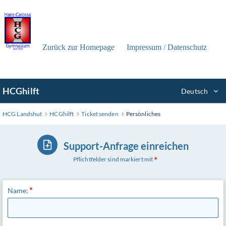
Zum
Hauptinhalt
wechseln
Zurück zur Homepage
Impressum / Datenschutz
HCGhilft
Deutsch
HCG Landshut
HCGhilft
Ticket senden
Persönliches
Support-Anfrage einreichen
Pflichtfelder sind markiert mit
Name: